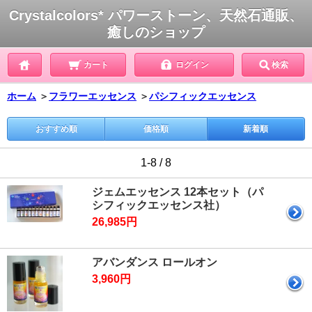
Crystalcolors* パワーストーン、天然石通販、
癒しのショップ
カート
ログイン
検索
ホーム
＞
フラワーエッセンス
＞
パシフィックエッセンス
おすすめ順
価格順
新着順
1-8 / 8
ジェムエッセンス 12本セット（パ
シフィックエッセンス社）
26,985円
アバンダンス ロールオン
3,960円