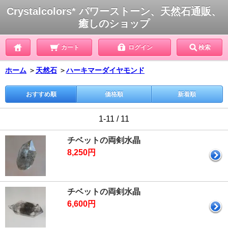
Crystalcolors* パワーストーン、天然石通販、
癒しのショップ
カート
ログイン
検索
ホーム
＞
天然石
＞
ハーキマーダイヤモンド
おすすめ順
価格順
新着順
1-11 / 11
チベットの両剣水晶
8,250円
チベットの両剣水晶
6,600円