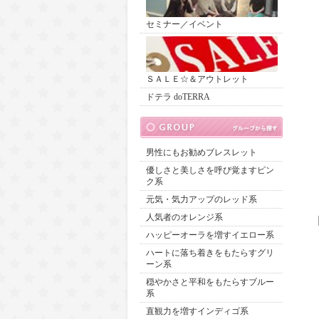
セミナー／イベント
ＳＡＬＥ☆＆アウトレット
ドテラ doTERRA
男性にもお勧めブレスレット
優しさと美しさを呼び覚ますピン
ク系
元気・気力アップのレッド系
人気者のオレンジ系
ハッピーオーラを増すイエロー系
ハートに落ち着きをもたらすグリ
ーン系
穏やかさと平和をもたらすブルー
系
直観力を増すインディゴ系