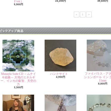
ドver.）
24,200円
39,600円
9,900円
<
1
>
ファイバラス・ア
Munayki Suite CD ～ムナイ
ハンクサイト
ションボール イン 
キ組曲～ 大地のエネルギ
4,950円
11mm
ー、インカの叡智、天空の
8,800円
力
3,300円