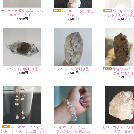
チベットの両剣水晶 ソウ
ハーキマーダイヤモ
ハーキマーダ
ルメイトツイン
ンド
ンド入りペンダ
4,950円
5,500円
5,500円
チベットの両剣水晶
チベットの両剣水晶
母岩つきハー
6,600円
6,600円
ダイヤモン
7,700円
ハーキマーダイヤモ
ハーキマーダイヤモンド
モロッコクォーツ 
ンド ピアス（10K ゴール
ブレスレット 10.5mm
ーキマータイ