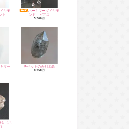
イヤモ
ハーキマーダイヤモ
ント
ンド ピアス
5,500円
キマー
チベットの両剣水晶
ド
8,250円
原石（ハ
プ）