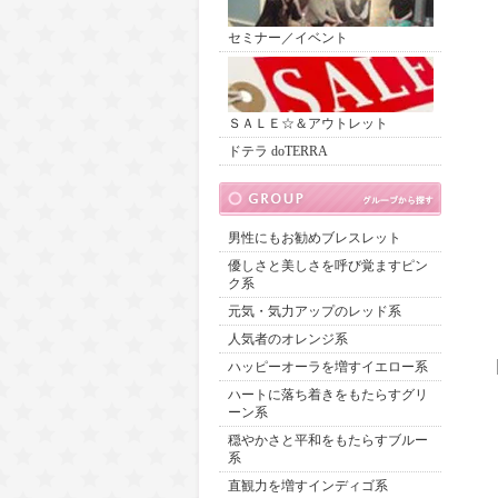
セミナー／イベント
ＳＡＬＥ☆＆アウトレット
ドテラ doTERRA
男性にもお勧めブレスレット
優しさと美しさを呼び覚ますピン
ク系
元気・気力アップのレッド系
人気者のオレンジ系
ハッピーオーラを増すイエロー系
ハートに落ち着きをもたらすグリ
ーン系
穏やかさと平和をもたらすブルー
系
直観力を増すインディゴ系