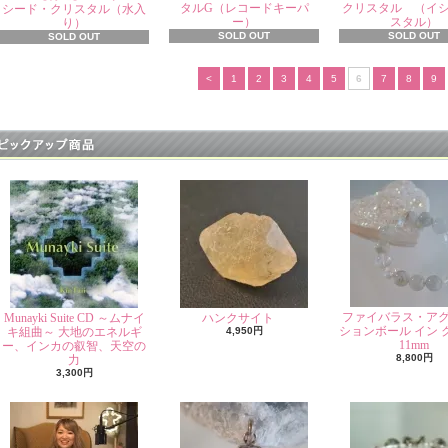
タルG（レコードキーパ
クリスタル （イ
シード・クリスタル（水入
ー）
スタル）
り）
SOLD OUT
SOLD OUT
SOLD OUT
<
1
2
3
4
5
6
7
8
9
ファイバラス・ア
Munayki Suite CD ～ムナイ
ハンクサイト
ションボール イン 
キ組曲～ 大地のエネルギ
4,950円
11mm
ー、インカの叡智、天空の
8,800円
力
3,300円