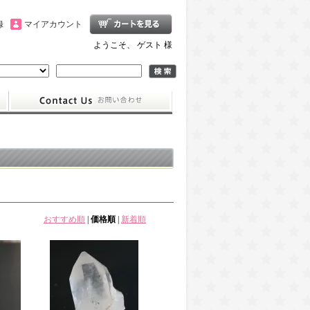
録
マイアカウント
ようこそ、 ゲスト 様
おすすめ順
|
価格順
|
新着順