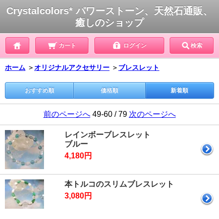
Crystalcolors* パワーストーン、天然石通販、
癒しのショップ
カート
ログイン
検索
ホーム
＞
オリジナルアクセサリー
＞
ブレスレット
おすすめ順
価格順
新着順
前のページへ
49-60 / 79
次のページへ
レインボーブレスレット
ブルー
4,180円
本トルコのスリムブレスレット
3,080円