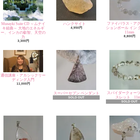
ファイバラス・ア
Munayki Suite CD ～ムナイ
ハンクサイト
ションボール イン 
キ組曲～ 大地のエネルギ
4,950円
11mm
ー、インカの叡智、天空の
8,800円
力
3,300円
通信講座・アカシックリー
ディング入門
11,000円
スパイダークォー
スーパーセブン ペンダント
スレット 11
SOLD OUT
SOLD OUT