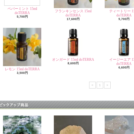
ペパーミント 15ml
フランキンセンス 15ml
ティートリー 15
doTERRA
doTERRA
doTERRA
5,700円
17,600円
5,700円
オンガード 15ml doTERRA
イージーエア 15
8,600円
doTERRA
6,600円
レモン 15ml doTERRA
3,500円
<
1
>