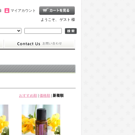
録
マイアカウント
ようこそ、 ゲスト 様
おすすめ順
|
価格順
|
新着順