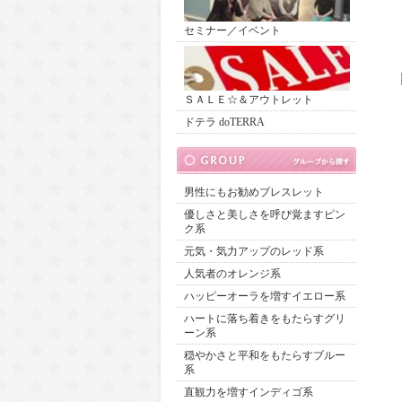
セミナー／イベント
ＳＡＬＥ☆＆アウトレット
ドテラ doTERRA
男性にもお勧めブレスレット
優しさと美しさを呼び覚ますピン
ク系
元気・気力アップのレッド系
人気者のオレンジ系
ハッピーオーラを増すイエロー系
ハートに落ち着きをもたらすグリ
ーン系
穏やかさと平和をもたらすブルー
系
直観力を増すインディゴ系