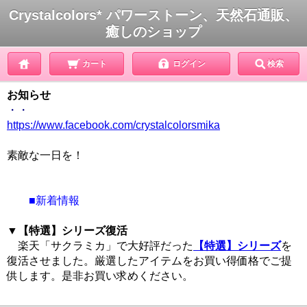
Crystalcolors* パワーストーン、天然石通販、
癒しのショップ
カート
ログイン
検索
お知らせ
・・
https://www.facebook.com/crystalcolorsmika
素敵な一日を！
■新着情報
▼
【特選】シリーズ復活
楽天「サクラミカ」で大好評だった
【特選】シリーズ
を
復活させました。厳選したアイテムをお買い得価格でご提
供します。是非お買い求めください。