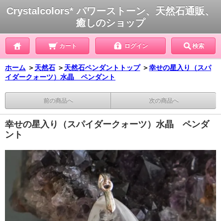
Crystalcolors* パワーストーン、天然石通販、
癒しのショップ
カート
ログイン
検索
ホーム
＞
天然石
＞
天然石ペンダントトップ
＞
幸せの星入り（スパ
イダークォーツ）水晶 ペンダント
前の商品へ
次の商品へ
幸せの星入り（スパイダークォーツ）水晶 ペンダ
ント