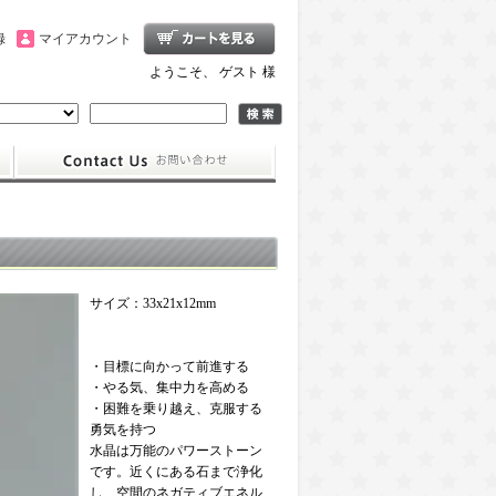
録
マイアカウント
ようこそ、 ゲスト 様
サイズ：33x21x12mm
・目標に向かって前進する
・やる気、集中力を高める
・困難を乗り越え、克服する
勇気を持つ
水晶は万能のパワーストーン
です。近くにある石まで浄化
し、空間のネガティブエネル