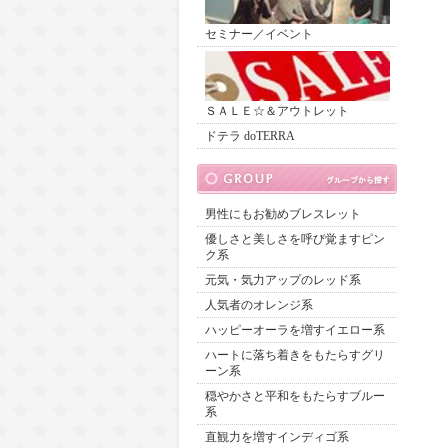
セミナー／イベント
ＳＡＬＥ☆＆アウトレット
ドテラ doTERRA
男性にもお勧めブレスレット
優しさと美しさを呼び覚ますピン
ク系
元気・気力アップのレッド系
人気者のオレンジ系
ハッピーオーラを増すイエロー系
ハートに落ち着きをもたらすグリ
ーン系
穏やかさと平和をもたらすブルー
系
直観力を増すインディゴ系