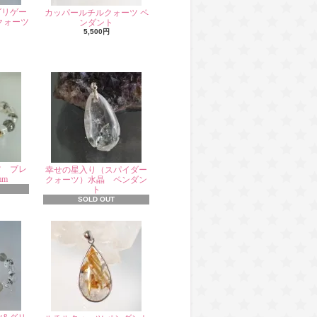
グリゲー
カッパールチルクォーツ ペ
クォーツ
ンダント
5,500円
ツ ブレ
幸せの星入り（スパイダー
mm
クォーツ）水晶 ペンダン
ト
SOLD OUT