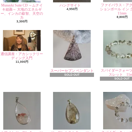
ファイバラス・ア
Munayki Suite CD ～ムナイ
ハンクサイト
ションボール イン 
キ組曲～ 大地のエネルギ
4,950円
11mm
ー、インカの叡智、天空の
8,800円
力
3,300円
通信講座・アカシックリー
ディング入門
11,000円
スパイダークォー
スーパーセブン ペンダント
スレット 11
SOLD OUT
SOLD OUT