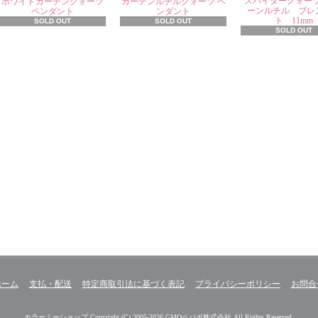
スパイダークォー
ホワイトガーデンクォーツ
ガーデンルチルクォーツ ペ
ーンルチル ブレ
ペンダント
ンダント
ト 11mm
SOLD OUT
SOLD OUT
SOLD OUT
ホーム
支払・配送
特定商取引法に基づく表記
プライバシーポリシー
お問合
カラーミーショップ
Copyright (C) 2005-2026
GMOペパボ株式会社
All Rights Reserved.