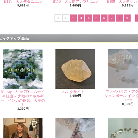
B111 大天使ダニエル
B110 大天使アンブリエル
B109 大天使ザ
9,669円
9,669円
9,669円
<
1
2
3
4
5
6
7
8
9
...
ファイバラス・ア
Munayki Suite CD ～ムナイ
ハンクサイト
ションボール イン 
キ組曲～ 大地のエネルギ
4,950円
11mm
ー、インカの叡智、天空の
8,800円
力
3,300円