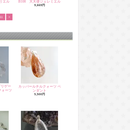
カリエル
B108 大天使ジェレミエル
9,669円
11
>
グリゲー
カッパールチルクォーツ ペ
クォーツ
ンダント
5,500円