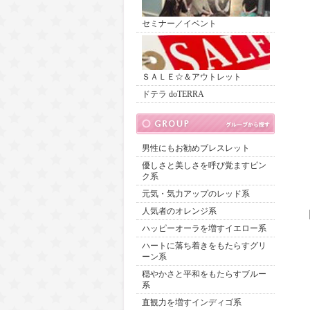
セミナー／イベント
ＳＡＬＥ☆＆アウトレット
ドテラ doTERRA
男性にもお勧めブレスレット
優しさと美しさを呼び覚ますピン
ク系
元気・気力アップのレッド系
人気者のオレンジ系
ハッピーオーラを増すイエロー系
ハートに落ち着きをもたらすグリ
ーン系
穏やかさと平和をもたらすブルー
系
直観力を増すインディゴ系