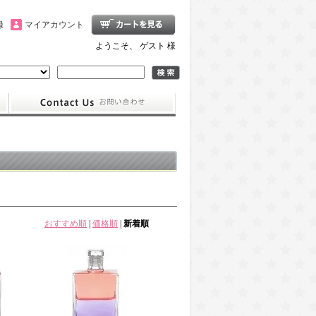
録
マイアカウント
ようこそ、 ゲスト 様
おすすめ順
|
価格順
|
新着順