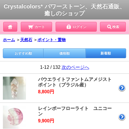
Crystalcolors* パワーストーン、天然石通販、
癒しのショップ
カート
ログイン
検索
ホーム
＞
天然石
＞
ポイント・置物
おすすめ順
価格順
新着順
1-12 / 132
次のページへ
パウエライトファントムアメジスト
ポイント（ブラジル産）
8,800円
レインボーフローライト ユニコー
ン
9,900円