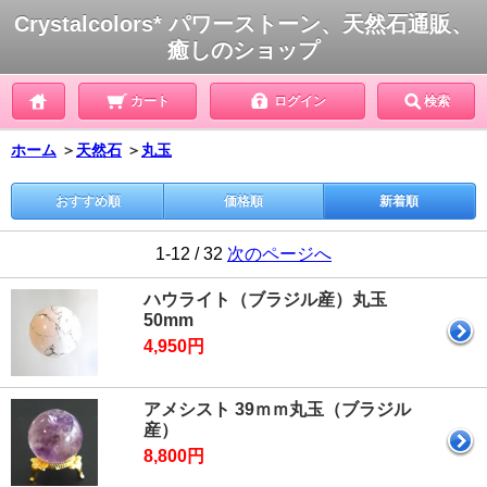
Crystalcolors* パワーストーン、天然石通販、
癒しのショップ
カート
ログイン
検索
ホーム
＞
天然石
＞
丸玉
おすすめ順
価格順
新着順
1-12 / 32
次のページへ
ハウライト（ブラジル産）丸玉
50mm
4,950円
アメシスト 39ｍｍ丸玉（ブラジル
産）
8,800円