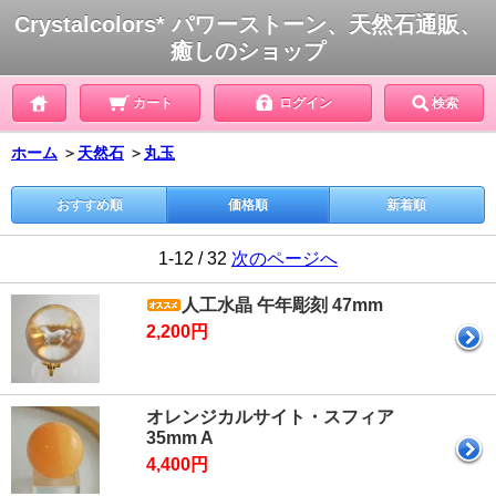
Crystalcolors* パワーストーン、天然石通販、
癒しのショップ
カート
ログイン
検索
ホーム
＞
天然石
＞
丸玉
おすすめ順
価格順
新着順
1-12 / 32
次のページへ
人工水晶 午年彫刻 47mm
2,200円
オレンジカルサイト・スフィア
35mm A
4,400円