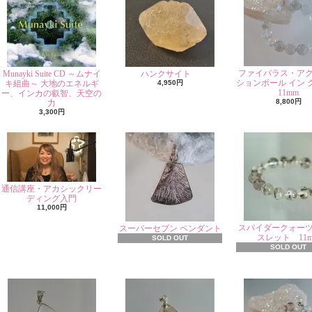
ファイバラス・ア
Munayki Suite CD ～ムナイ
ハンクサイト
ションボール イン 
キ組曲～ 大地のエネルギ
4,950円
11mm
ー、インカの叡智、天空の
8,800円
力
3,300円
通信講座・アカシックリー
ディング入門
11,000円
スパイダークォー
スーパーセブン ペンダント
スレット 11
SOLD OUT
SOLD OUT