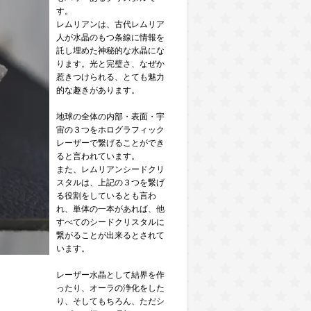
す。
レムリアンは、古代レムリア
人が水晶のもつ条線に情報を
託し埋めた神秘的な水晶にな
ります。光と完璧さ、なぜか
惹きつけられる、とても魅力
的な趣きがあります。
地球の全体の内部・表面・宇
宙の３つをホログラフィック
レーザーで繋げることができ
ると言われています。
また、レムリアンシードクリ
スタルは、上記の３つを繋げ
る役割をしているとも言わ
れ、単体の一本があれば、他
すべてのシードクリスタルに
繋がることが出来るとされて
います。
レーザー水晶として結界を作
ったり、オーラの浄化をした
り、そしてもちろん、ただシ