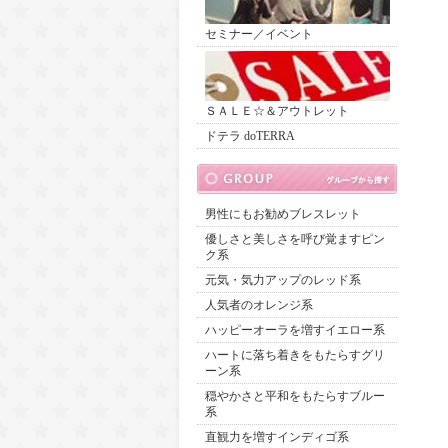
セミナー／イベント
ＳＡＬＥ☆＆アウトレット
ドテラ doTERRA
男性にもお勧めブレスレット
優しさと美しさを呼び覚ますピン
ク系
元気・気力アップのレッド系
人気者のオレンジ系
ハッピーオーラを増すイエロー系
ハートに落ち着きをもたらすグリ
ーン系
穏やかさと平和をもたらすブルー
系
直観力を増すインディゴ系