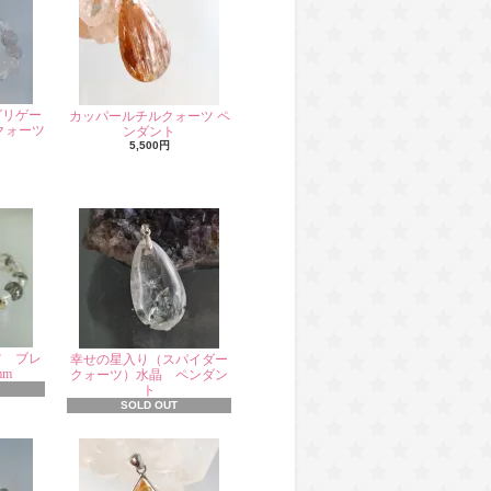
グリゲー
カッパールチルクォーツ ペ
クォーツ
ンダント
5,500円
ツ ブレ
幸せの星入り（スパイダー
mm
クォーツ）水晶 ペンダン
ト
SOLD OUT