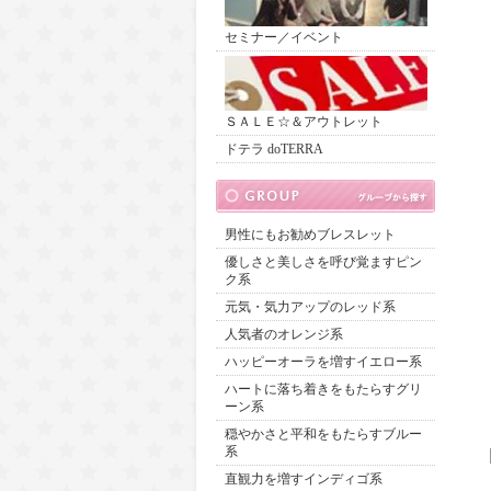
セミナー／イベント
ＳＡＬＥ☆＆アウトレット
ドテラ doTERRA
男性にもお勧めブレスレット
優しさと美しさを呼び覚ますピン
ク系
元気・気力アップのレッド系
人気者のオレンジ系
ハッピーオーラを増すイエロー系
ハートに落ち着きをもたらすグリ
ーン系
穏やかさと平和をもたらすブルー
系
直観力を増すインディゴ系