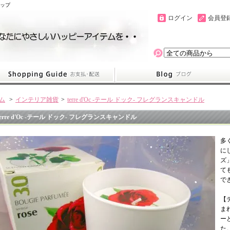
ョップ
ログイン
会員登
ム
>
インテリア雑貨
>
terre d'Oc -テール ドック- フレグランスキャンドル
terre d'Oc -テール ドック- フレグランスキャンドル
多
に
ズ
て
で
【
ま
ー
た