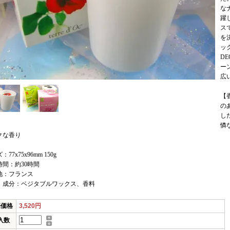
な
躍
ス
を
ッ
DE
ー
広
【
の
し
憐
クな香り
77x75x96mm 150g
時間：約30時間
地：フランス
・成分：ベジタブルワックス、香料
売価格
3,520円
入数