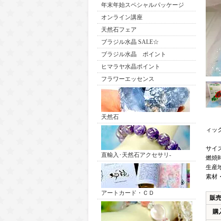
年末年始スペシャルパッケージ
オンライン講座
天然石フェア
ブラジル水晶 SALE☆
ブラジル水晶 ポイント
ヒマラヤ水晶ポイント
フラワーエッセンス
天然石
ィッ
サイズ：
直輸入･天然石アクセサリ-
燃焼
生産
素材
アートカード・ＣＤ
販
購