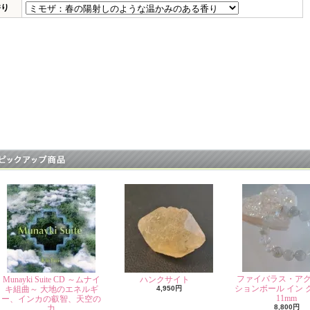
香り
ファイバラス・ア
Munayki Suite CD ～ムナイ
ハンクサイト
ションボール イン 
キ組曲～ 大地のエネルギ
4,950円
11mm
ー、インカの叡智、天空の
8,800円
力