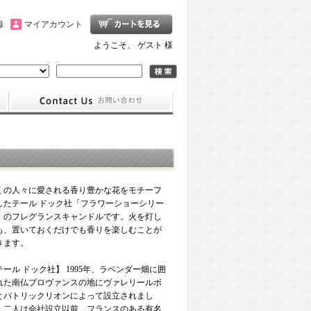
録
マイアカウント
ようこそ、 ゲスト 様
くの人々に愛される香り豊かな花をモチーフ
したテール ドック社「フラワーショーシリー
」のフレグランスキャンドルです。火を灯し
も、置いておくだけでも香りを楽しむことが
きます。
テール ドック社】 1995年、ラベンダー畑に囲
れた南仏プロヴァンスの地にヴァレリールボ
とパトリックリオンによって設立されまし
。二人は会社設立以前、フランスのある有名