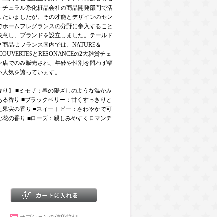
ナチュラル系化粧品会社の商品開発部門で活
したいましたが、その才能とデザインのセン
でホームフレグランスの分野に参入すること
決意し、ブランドを設立しました。テールド
ク商品はフランス国内では、NATURE＆
COUVERTESとRESONANCEの2大雑貨チェ
ン店でのみ販売され、年齢や性別を問わず幅
い人気を誇っています。
香り】 ■ミモザ：春の陽ざしのような温かみ
ある香り ■ブラックベリー：甘くすっきりと
た果実の香り ■スイートピー：さわやかで可
な花の香り ■ローズ：親しみやすくロマンテ