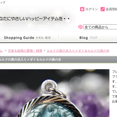
ョップ
ログイン
会員登
ム
>
天使＆妖精の置物・雑貨
>
ルルドの泉の水入りメダイ＆ルルドの泉の水
ルルドの泉の水入りメダイ＆ルルドの泉の水
フ
フ
す
す
て
て
お