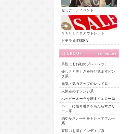
セミナー／イベント
ＳＡＬＥ☆＆アウトレット
ドテラ doTERRA
男性にもお勧めブレスレット
優しさと美しさを呼び覚ますピン
ク系
元気・気力アップのレッド系
人気者のオレンジ系
ハッピーオーラを増すイエロー系
ハートに落ち着きをもたらすグリ
ーン系
穏やかさと平和をもたらすブルー
系
直観力を増すインディゴ系