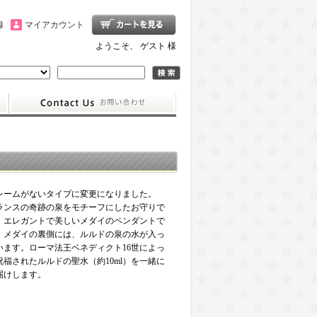
録
マイアカウント
ようこそ、 ゲスト 様
レームがないタイプに変更になりました。
ランスの奇跡の泉をモチーフにしたお守りで
。エレガントで美しいメダイのペンダントで
。メダイの裏側には、ルルドの泉の水が入っ
います。ローマ法王ベネディクト16世によっ
祝福されたルルドの聖水（約10ml）を一緒に
届けします。