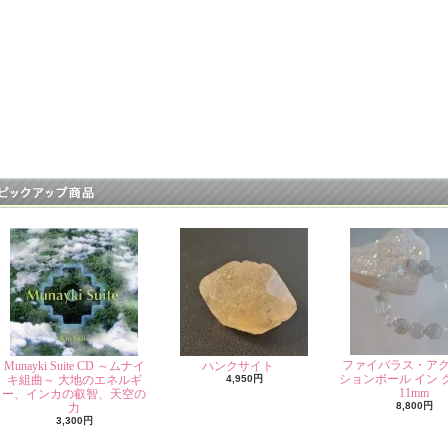
ファイバラス・ア
Munayki Suite CD ～ムナイ
ハンクサイト
ションボール イン 
キ組曲～ 大地のエネルギ
4,950円
11mm
ー、インカの叡智、天空の
8,800円
力
3,300円