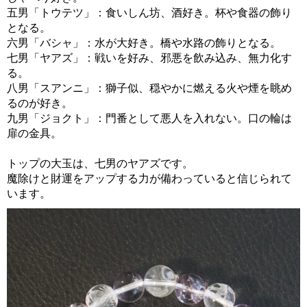
五男「トウテツ」：食いしん坊、酒好き。杯や食器の飾り
となる。
六男「バシャ」：水が大好き。橋や水路の飾りとなる。
七男「ヤアズ」：戦いを好み、邪悪を飲み込み、無力化す
る。
八男「スアンニ」：獅子似、穏やかに燃える火や煙を眺め
るのが好き。
九男「ジョクト」：門番として悪人を入れない。口の輪は
扉の金具。
トップの大玉は、七男のヤアズです。
魔除けと財運をアップする力が備わっていると信じられて
います。