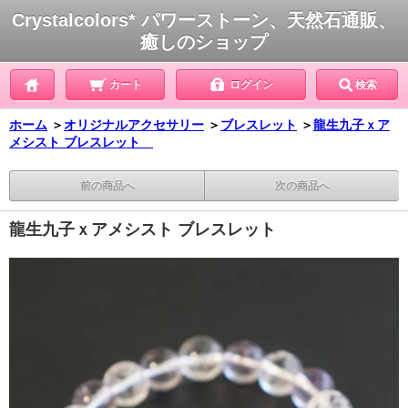
Crystalcolors* パワーストーン、天然石通販、
癒しのショップ
カート
ログイン
検索
ホーム
＞
オリジナルアクセサリー
＞
ブレスレット
＞
龍生九子ｘア
メシスト ブレスレット
前の商品へ
次の商品へ
龍生九子ｘアメシスト ブレスレット