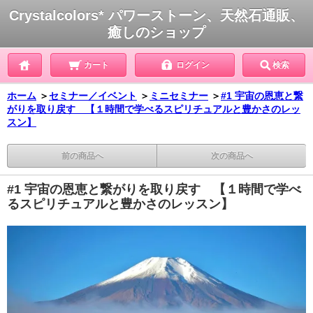
Crystalcolors* パワーストーン、天然石通販、
癒しのショップ
カート
ログイン
検索
ホーム
＞
セミナー／イベント
＞
ミニセミナー
＞
#1 宇宙の恩恵と繋
がりを取り戻す 【１時間で学べるスピリチュアルと豊かさのレッ
スン】
前の商品へ
次の商品へ
#1 宇宙の恩恵と繋がりを取り戻す 【１時間で学べ
るスピリチュアルと豊かさのレッスン】