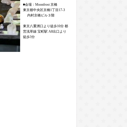
■会場：Moonfrost 京橋
東京都中央区京橋1丁目17-3
内村京橋ビル３階
東京八重洲口より徒歩10分 都
営浅草線 宝町駅 A8出口より
徒歩3分