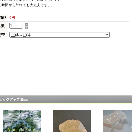
し時間から外れても大丈夫です。）
価格
0円
入数
間帯