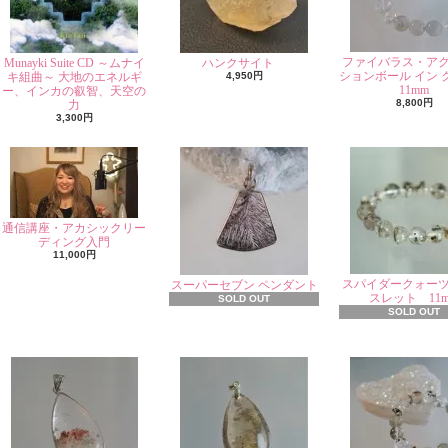
ファイバラス・ア
Munayki Suite CD ～ムナイ
ハンクサイト
ションボール イン 
キ組曲～ 大地のエネルギ
4,950円
11mm
ー、インカの叡智、天空の
8,800円
力
3,300円
通信講座・アカシックリー
ディング入門
11,000円
スパイダークォー
スーパーセブン ペンダント
スレット 11
SOLD OUT
SOLD OUT