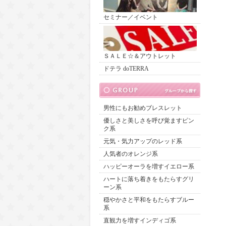
セミナー／イベント
ＳＡＬＥ☆＆アウトレット
ドテラ doTERRA
男性にもお勧めブレスレット
優しさと美しさを呼び覚ますピン
ク系
元気・気力アップのレッド系
人気者のオレンジ系
ハッピーオーラを増すイエロー系
ハートに落ち着きをもたらすグリ
ーン系
穏やかさと平和をもたらすブルー
系
直観力を増すインディゴ系