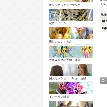
（少
オリジナルアクセサリー
販売
購
定番アイテム
時
癒しのぬいぐるみ
天使＆妖精の置物・雑貨
個人セッション（対面／遠隔）
インテリア雑貨