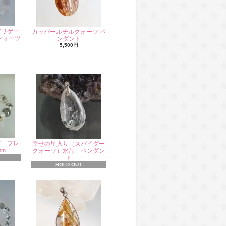
グリゲー
カッパールチルクォーツ ペ
クォーツ
ンダント
5,500円
ツ ブレ
幸せの星入り（スパイダー
mm
クォーツ）水晶 ペンダン
ト
SOLD OUT