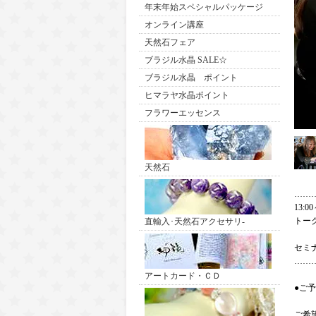
年末年始スペシャルパッケージ
オンライン講座
天然石フェア
ブラジル水晶 SALE☆
ブラジル水晶 ポイント
ヒマラヤ水晶ポイント
フラワーエッセンス
天然石
……
13:00
トー
直輸入･天然石アクセサリ-
セミ
……
アートカード・ＣＤ
●ご
ご希