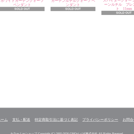
スパイダークォー
ホワイトガーデンクォーツ
ガーデンルチルクォーツ ペ
ーンルチル ブレ
ペンダント
ンダント
ト 11mm
SOLD OUT
SOLD OUT
SOLD OUT
ホーム
支払・配送
特定商取引法に基づく表記
プライバシーポリシー
お問合
カラーミーショップ
Copyright (C) 2005-2026
GMOペパボ株式会社
All Rights Reserved.