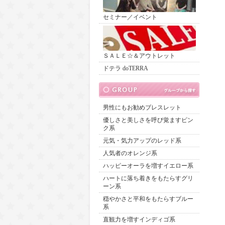
セミナー／イベント
ＳＡＬＥ☆＆アウトレット
ドテラ doTERRA
男性にもお勧めブレスレット
優しさと美しさを呼び覚ますピン
ク系
元気・気力アップのレッド系
人気者のオレンジ系
ハッピーオーラを増すイエロー系
ハートに落ち着きをもたらすグリ
ーン系
穏やかさと平和をもたらすブルー
系
直観力を増すインディゴ系