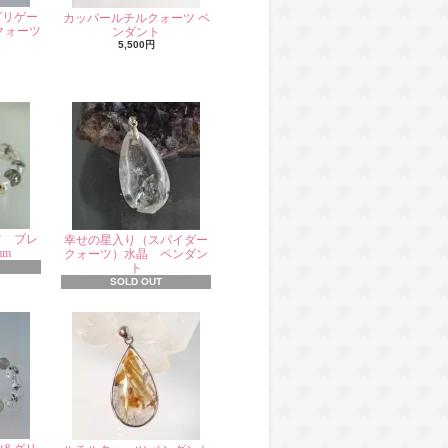
グリゲー
カッパールチルクォーツ ペ
クォーツ
ンダント
5,500円
ツ ブレ
幸せの星入り（スパイダー
mm
クォーツ）水晶 ペンダン
ト
SOLD OUT