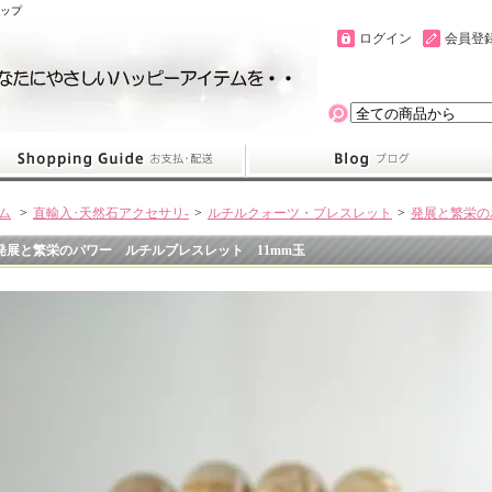
ョップ
ログイン
会員登
ム
>
直輸入･天然石アクセサリ-
>
ルチルクォーツ・ブレスレット
>
発展と繁栄の
発展と繁栄のパワー ルチルブレスレット 11mm玉