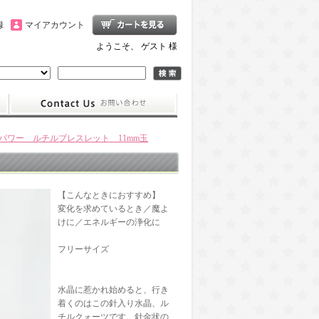
録
マイアカウント
ようこそ、 ゲスト 様
パワー ルチルブレスレット 11mm玉
【こんなときにおすすめ】
変化を求めているとき／魔よ
けに／エネルギーの浄化に
フリーサイズ
水晶に惹かれ始めると、行き
着くのはこの針入り水晶、ル
チルクォーツです。針金状の