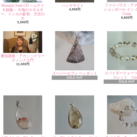
ファイバラス・ア
Munayki Suite CD ～ムナイ
ハンクサイト
ションボール イン 
キ組曲～ 大地のエネルギ
4,950円
11mm
ー、インカの叡智、天空の
8,800円
力
3,300円
通信講座・アカシックリー
ディング入門
11,000円
スパイダークォー
スーパーセブン ペンダント
スレット 11
SOLD OUT
SOLD OUT