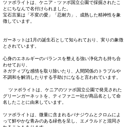
ツァボライトは、ケニア・ツァボ国立公園で採掘されたこ
とにちなんで名付けられました。
宝石言葉は「不変の愛」「忍耐力」、成熟した精神性を象
徴しています。
ガーネットは1月の誕生石として知られており、実りの象徴
とされています。
心身のエネルギーのバランスを整える強い浄化力も持ち合
わせており、
ネガティブな感情を取り除いたり、人間関係のトラブルや
不調和を解消したりする手助けになると言われています。
ツァボライトは、ケニアのツァボ国立公園で発見された
グリーンガーネットを、ティファニー社が商品名として命
名したことに由来しています。
ツァボライトは、微量に含まれるバナジウムとクロムによ
って鮮やかな青みのある緑色を呈し、エメラルドと混同さ