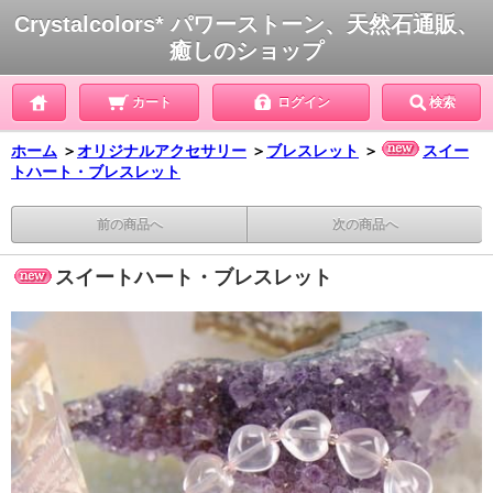
Crystalcolors* パワーストーン、天然石通販、
癒しのショップ
カート
ログイン
検索
ホーム
＞
オリジナルアクセサリー
＞
ブレスレット
＞
スイー
トハート・ブレスレット
前の商品へ
次の商品へ
スイートハート・ブレスレット