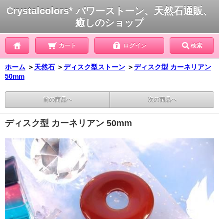
Crystalcolors* パワーストーン、天然石通販、
癒しのショップ
カート
ログイン
検索
ホーム
＞
天然石
＞
ディスク型ストーン
＞
ディスク型 カーネリアン
50mm
前の商品へ
次の商品へ
ディスク型 カーネリアン 50mm