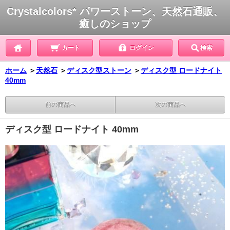
Crystalcolors* パワーストーン、天然石通販、
癒しのショップ
カート
ログイン
検索
ホーム
＞
天然石
＞
ディスク型ストーン
＞
ディスク型 ロードナイト
40mm
前の商品へ
次の商品へ
ディスク型 ロードナイト 40mm