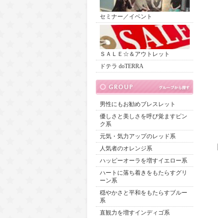
セミナー／イベント
ＳＡＬＥ☆＆アウトレット
ドテラ doTERRA
男性にもお勧めブレスレット
優しさと美しさを呼び覚ますピン
ク系
元気・気力アップのレッド系
人気者のオレンジ系
ハッピーオーラを増すイエロー系
ハートに落ち着きをもたらすグリ
ーン系
穏やかさと平和をもたらすブルー
系
直観力を増すインディゴ系