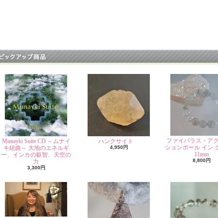
ファイバラス・ア
Munayki Suite CD ～ムナイ
ハンクサイト
ションボール イン 
キ組曲～ 大地のエネルギ
4,950円
11mm
ー、インカの叡智、天空の
8,800円
力
3,300円