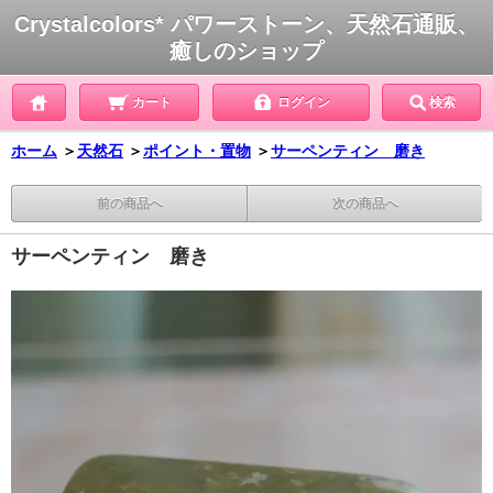
Crystalcolors* パワーストーン、天然石通販、
癒しのショップ
カート
ログイン
検索
ホーム
＞
天然石
＞
ポイント・置物
＞
サーペンティン 磨き
前の商品へ
次の商品へ
サーペンティン 磨き