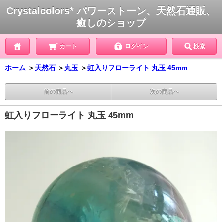
Crystalcolors* パワーストーン、天然石通販、
癒しのショップ
カート
ログイン
検索
ホーム
＞
天然石
＞
丸玉
＞
虹入りフローライト 丸玉 45mm
前の商品へ
次の商品へ
虹入りフローライト 丸玉 45mm